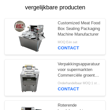
EEN
vergelijkbare producten
OFFERTE
Customized Meat Food
SITEMAP
Box Sealing Packaging
Machine Manufacturer
PRIVACYBELEID
MOQ:Eén set
CONTACT
Verpakkingsapparatuur
voor supermarkten
Commerciële groenten
en fruit
Onderhandelbaar MOQ:1 stuks
Clingfilmverpakkingsmachin
CONTACT
voor het verpakken van
levensmiddelen met
weeg- en
Roterende
etiketteringsfunctie