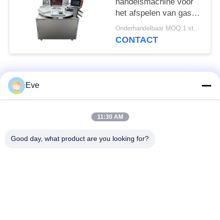
handelsmachine voor
het afspelen van gas
en voor het afdichten
Onderhandelbaar MOQ:1 stuks
van levensmiddelen
CONTACT
met 6 diensten
populaire categorieën
Alle
Eve
groenteverwerking
11:30 AM
Fruitverwerkingsmateriaal
apparatuur
Good day, what product are you looking for?
fruit en plantaardige
Plantaardige Dicer-
schilmesjemachine
Machine
Plantaardige
Saladeproductielijn
Fruitwasmachine