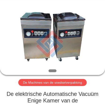
Jiuying
Food
Machinery
Co.,Ltd.
All
Rights
Reserved.
HUIS
PRODUCTEN
VR-
SHOW
OVER
ONS
De Machines van de voedselverpakking
De elektrische Automatische Vacuüm
FABRIEKSTOCHT
Enige Kamer van de