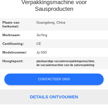
Verpakkingsmachine voor
KWALITEITSCONTROLE
Sausproducten
NEEM
Plaats van
Guangdong, China
herkomst:
CONTACT
Merknaam:
JiuYing
MET
Certificering:
CE
ONS
Modelnummer:
Jy-500
OP
Hoogtepunt:
,
plantaardige vacuümverpakkingsmachine
de vacuümmachine van de zakverpakking
NIEUWS
CONTACTEER ONS!
GEVALLEN
DETAILS ONTVOUWEN
VRAAG