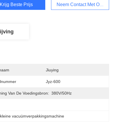
Krijg Beste Prijs
Neem Contact Met Ons Op
ijving
naam
Jiuying
lnummer
Jyz-600
ing Van De Voedingsbron:
380V/50Hz
 
kleine vacuümverpakkingsmachine