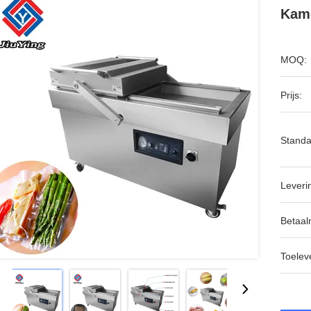
Kame
MOQ:
Prijs:
Standa
Leveri
Betaal
Toeleve