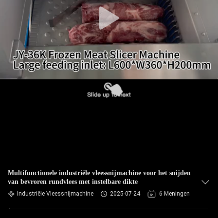
KWALITEITSCONTROLE
NEEM
CONTACT
MET
ONS
OP
NIEUWS
GEVALLEN
Multifunctionele industriële vleessnijmachine voor het snijden
van bevroren rundvlees met instelbare dikte
Industriële Vleessnijmachine
2025-07-24
6 Meningen
VRAAG