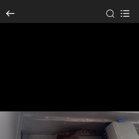
Jiuying
Food
Machinery
Co.,Ltd.
All
Rights
Reserved.
HUIS
PRODUCTEN
VR-
SHOW
OVER
ONS
FABRIEKSTOCHT