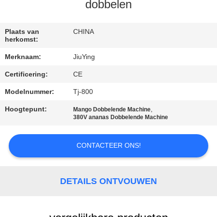
dobbelen
KWALITEITSCONTROLE
Plaats van
CHINA
herkomst:
NEEM
Merknaam:
JiuYing
CONTACT
Certificering:
CE
MET
Modelnummer:
Tj-800
ONS
OP
Hoogtepunt:
,
Mango Dobbelende Machine
380V ananas Dobbelende Machine
NIEUWS
CONTACTEER ONS!
GEVALLEN
DETAILS ONTVOUWEN
VRAAG