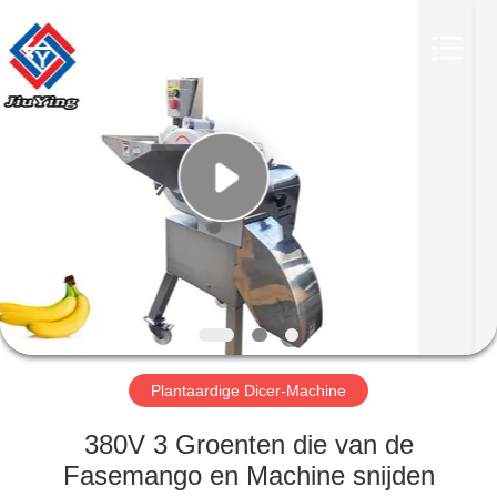
Jiuying
Food
Machinery
Co.,Ltd.
All
Rights
Reserved.
HUIS
PRODUCTEN
VR-
SHOW
OVER
ONS
Plantaardige Dicer-Machine
380V 3 Groenten die van de
FABRIEKSTOCHT
Fasemango en Machine snijden