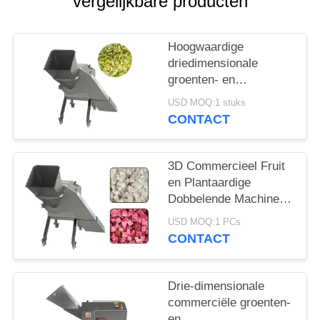
vergelijkbare producten
EEN
OFFERTE
Hoogwaardige
driedimensionale
SITEMAP
groenten- en
koolkissmachine 1000
USD MOQ:1 stuks
kg/uur
PRIVACYBELEID
CONTACT
3D Commercieel Fruit
en Plantaardige
Dobbelende Machine
3000KG/H
USD MOQ:1 PCs
CONTACT
Drie-dimensionale
commerciële groenten-
en