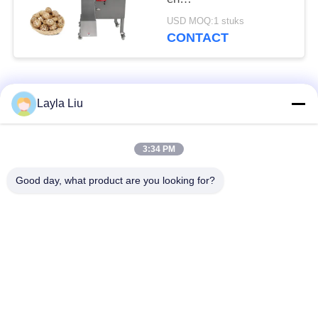
paddenstoelsplijtmachine
USD MOQ:1 stuks
1000 kg/u met grote
CONTACT
inlaat
populaire categorieën
Alle
Layla Liu
groenteverwerking
3:34 PM
Fruitverwerkingsmateriaal
apparatuur
Good day, what product are you looking for?
fruit en plantaardige
Plantaardige Dicer-
schilmesjemachine
Machine
Plantaardige
Saladeproductielijn
Fruitwasmachine