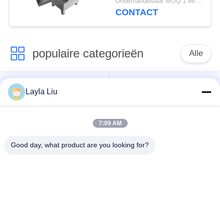
Onderhandelbaar MOQ:1 eenheid
Bot en Zonder Bot met
CONTACT
Gebruiksvriendelijk
Touchscreen
populaire categorieën
Alle
groenteverwerking
Fruitverwerkingsmateriaal
Layla Liu
apparatuur
7:09 AM
fruit en plantaardige
Plantaardige Dicer-
schilmesjemachine
Machine
Good day, what product are you looking for?
Plantaardige
Saladeproductielijn
Fruitwasmachine
de machine van de
Industriële
vleesverwerking
Vleessnijmachine