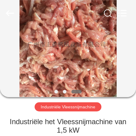
Jiuying
Food
Machinery
Co.,Ltd.
All
Rights
Reserved.
HUIS
PRODUCTEN
VR-
SHOW
OVER
ONS
Industriële Vleessnijmachine
Industriële het Vleessnijmachine van
FABRIEKSTOCHT
1,5 kW