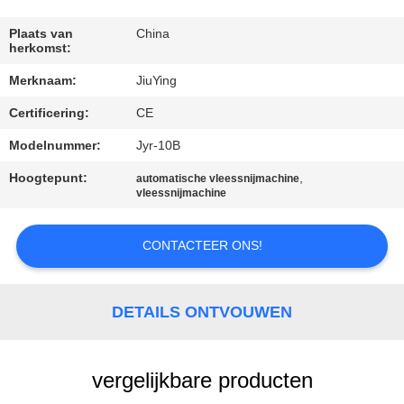
KWALITEITSCONTROLE
Plaats van
China
herkomst:
Merknaam:
JiuYing
NEEM
Certificering:
CE
CONTACT
MET
Modelnummer:
Jyr-10B
ONS
Hoogtepunt:
,
automatische vleessnijmachine
vleessnijmachine
OP
CONTACTEER ONS!
NIEUWS
DETAILS ONTVOUWEN
GEVALLEN
VRAAG
vergelijkbare producten