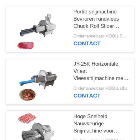
EEN
OFFERTE
Portie snijmachine
Bevroren rundvlees
Chuck Roll Slicer
SITEMAP
Machine met 0,5-30
Onderhandelbaar MOQ:1 STKS
mm verstelbare
CONTACT
plakdikte
PRIVACYBELEID
JY-25K Horizontale
Vriest
Vleessnijmachine met
Uitvoer Transportband
Onderhandelbaar MOQ:1 stks
voor
CONTACT
Voedselverwerkende
Bedrijven
Hoge Snelheid
Nauwkeurige
Snijmachine voor
Bevroren Vlees met