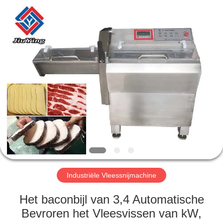
Jiuying
Food
Machinery
Co.,Ltd.
All
Rights
Reserved.
HUIS
PRODUCTEN
VR-
SHOW
OVER
ONS
Industriële Vleessnijmachine
Het baconbijl van 3,4 Automatische
FABRIEKSTOCHT
Bevroren het Vleesvissen van kW,