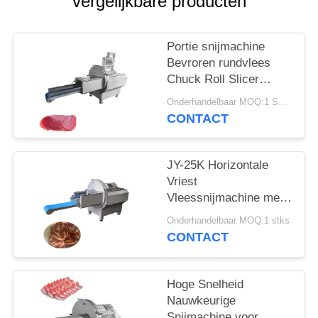
vergelijkbare producten
EEN
OFFERTE
Portie snijmachine
Bevroren rundvlees
SITEMAP
Chuck Roll Slicer
Machine met 0,5-30
Onderhandelbaar MOQ:1 STKS
mm verstelbare
PRIVACYBELEID
CONTACT
plakdikte
JY-25K Horizontale
Vriest
Vleessnijmachine met
Uitvoer Transportband
Onderhandelbaar MOQ:1 stks
voor
CONTACT
Voedselverwerkende
Bedrijven
Hoge Snelheid
Nauwkeurige
Snijmachine voor