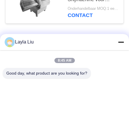
Bevroren Vlees met
Onderhandelbaar MOQ:1 eenheid
Bot en Zonder Bot met
CONTACT
Gebruiksvriendelijk
Touchscreen
populaire categorieën
Alle
Layla Liu
groenteverwerking
8:45 AM
Fruitverwerkingsmateriaal
apparatuur
Good day, what product are you looking for?
fruit en plantaardige
Plantaardige Dicer-
schilmesjemachine
Machine
Plantaardige
Saladeproductielijn
Fruitwasmachine