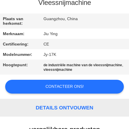
Vleessnijmachine
KWALITEITSCONTROLE
Plaats van
Guangzhou, China
herkomst:
NEEM
Merknaam:
Jiu Ying
CONTACT
Certificering:
CE
MET
Modelnummer:
Jy-17K
ONS
OP
Hoogtepunt:
,
de industriële machine van de vleessnijmachine
vleessnijmachine
NIEUWS
CONTACTEER ONS!
GEVALLEN
DETAILS ONTVOUWEN
VRAAG